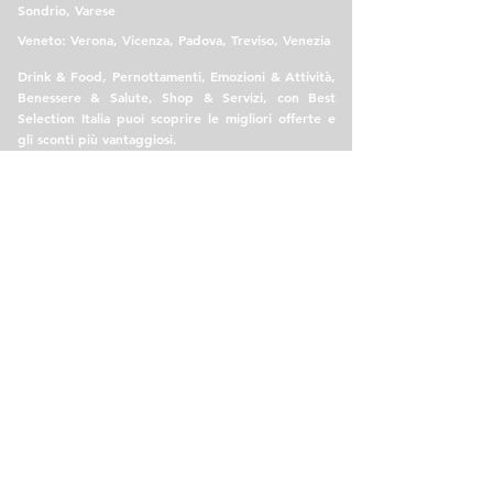
Sondrio, Varese
Veneto: Verona, Vicenza, Padova, Treviso, Venezia
Drink & Food, Pernottamenti, Emozioni & Attività,
Benessere & Salute, Shop & Servizi, con Best
Selection Italia puoi scoprire le migliori offerte e
gli sconti più vantaggiosi.
Best Selection Italia è semplice ed immediato, apri
l'offerta e contatti direttamente l'azienda senza
ulteriori costi aggiuntivi.
CONTATTACI
BUSINESS PANEL
PER LE AZIENDE
FAQ BUSINESS
ACQUISTA PIANI
MARKETING STRATEGICO
SITI WEB
PANNELLO DELEGHE
DELEGA OFFERTA
DELEGA PAGINA
PRIVACY
INFO COMMERCIALI
CONDIZIONI GENERALI