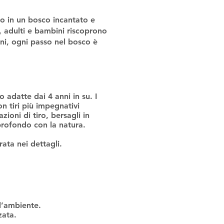
o in un bosco incantato e
ti, adulti e bambini riscoprono
gini, ogni passo nel bosco è
o adatte dai 4 anni in su. I
n tiri più impegnativi
ioni di tiro, bersagli in
profondo con la natura.
rata nei dettagli.
 l’ambiente.
zata.