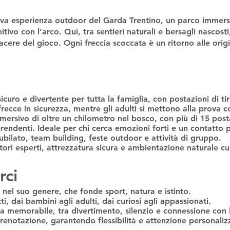
va esperienza outdoor del Garda Trentino, un parco immers
mitivo con l’arco
. Qui, tra sentieri naturali e bersagli nascos
piacere del gioco. Ogni freccia scoccata è un ritorno alle ori
icuro e divertente per tutta la famiglia, con postazioni di tir
ecce in sicurezza, mentre gli adulti si mettono alla prova co
mersivo di oltre un chilometro nel bosco, con più di 15 postaz
ndenti. Ideale per chi cerca emozioni forti e un contatto 
nubilato, team building, feste outdoor e attività di gruppo.
uttori esperti, attrezzatura sicura e ambientazione naturale cu
rci
 nel suo genere
, che fonde sport, natura e istinto.
ti
, dai bambini agli adulti, dai curiosi agli appassionati.
za memorabile
, tra divertimento, silenzio e connessione con
prenotazione
, garantendo flessibilità e attenzione personaliz