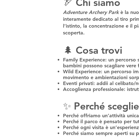
🏹
Chi siamo
Adventure Archery Park
è la nuo
interamente dedicato al
tiro pri
l’istinto, la concentrazione e il 
scoperta.
🌲
Cosa trovi
Family Experience
: un percorso s
bambini possono scagliare vere fr
Wild Experience
: un percorso im
movimento e ambientazioni sorpre
Eventi privati
: addii al celibato/
Accoglienza professionale
: istr
✨
Perché sceglie
Perché offriamo un’attività
unica
Perché il parco è pensato
per tut
Perché ogni visita è
un’esperien
Perché siamo
sempre aperti su 