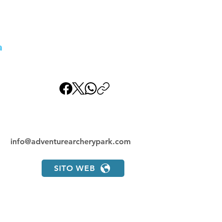
y Park
a
info@adventurearcherypark.com
SITO WEB