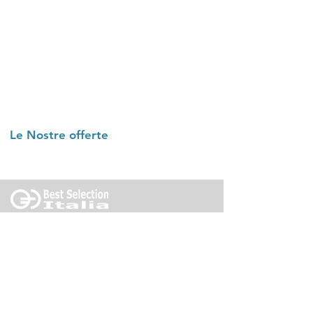
Le Nostre offerte
Offerte vicino a Te
Trentino Alto Adige: Bolzano - Trento - Rovereto
Lombardia: Bergamo, Brescia, Como, Cremona,
Lecco, Lodi, Mantova, Milano, Monza, Pavia,
Sondrio, Varese