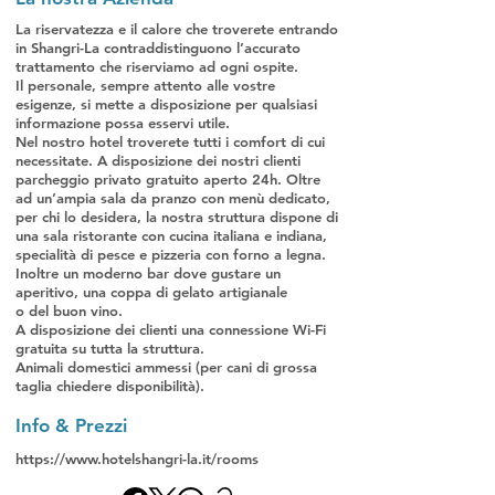
La riservatezza e il calore che troverete entrando
in Shangri-La contraddistinguono l’accurato
trattamento che riserviamo ad ogni ospite.
Il personale, sempre attento alle vostre
esigenze, si mette a disposizione per qualsiasi
informazione possa esservi utile.
Nel nostro hotel troverete tutti i comfort di cui
necessitate. A disposizione dei nostri clienti
parcheggio privato gratuito aperto 24h. Oltre
ad un’ampia sala da pranzo con menù dedicato,
per chi lo desidera, la nostra struttura dispone di
una sala ristorante con cucina italiana e indiana,
specialità di pesce e pizzeria con forno a legna.
Inoltre un moderno bar dove gustare un
aperitivo, una coppa di gelato artigianale
o del buon vino.
A disposizione dei clienti una connessione Wi-Fi
gratuita su tutta la struttura.
Animali domestici ammessi (per cani di grossa
taglia chiedere disponibilità).
Info & Prezzi
https://www.hotelshangri-la.it/rooms