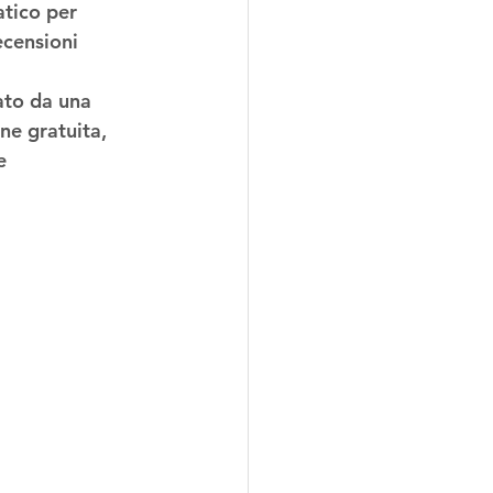
atico per 
ecensioni 
to da una 
ne gratuita
, 
e 