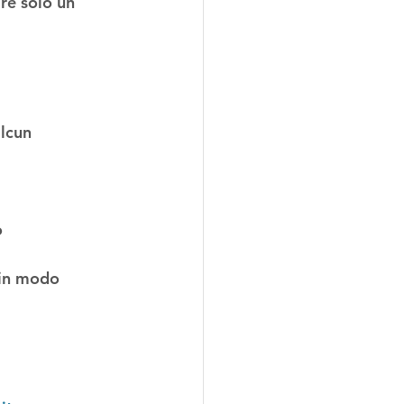
re solo 
un 
lcun 
o
 in modo 