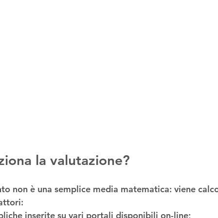
iona la valutazione?
nto non è una semplice media matematica: viene calc
ttori:
iche inserite su vari portali disponibili on-line;