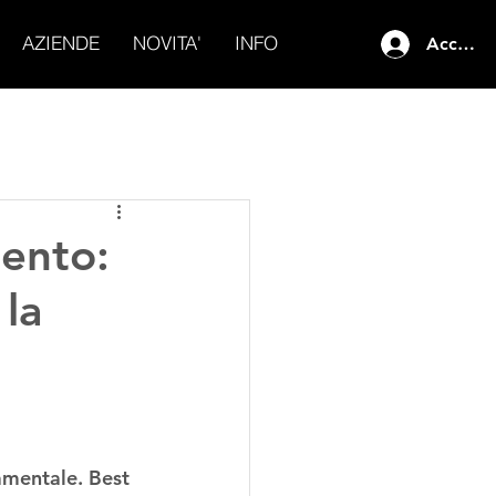
AZIENDE
NOVITA'
INFO
Accedi
mento:
 la
amentale. Best 