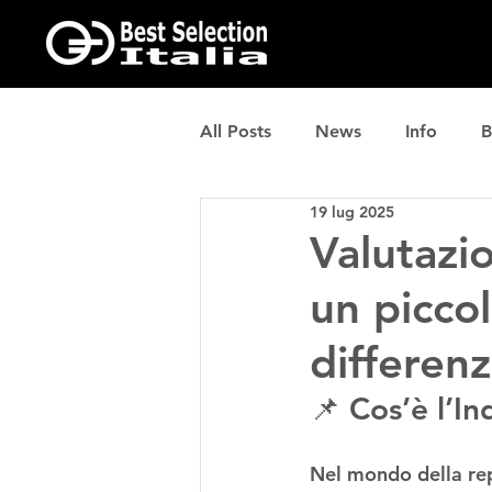
All Posts
News
Info
B
19 lug 2025
Valutazi
un picco
differen
📌 Cos’è l’I
Nel mondo della rep