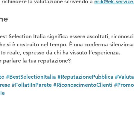
richiedere la valutazione scrivendo a 
erik@ek-service.
ne
st Selection Italia significa 
essere ascoltati, riconosci
che si è costruito nel tempo. È una conferma silenzios
o reale, espresso da chi ha vissuto l’esperienza.
ar parlare la tua reputazione?
to
#BestSelectionItalia
#ReputazionePubblica
#Valuta
rese
#FollatiInParete
#RiconoscimentoClienti
#Promo
le