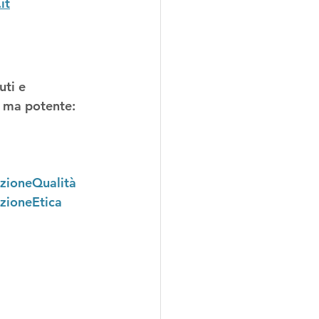
it
uti e 
a ma potente: 
zioneQualità
zioneEtica