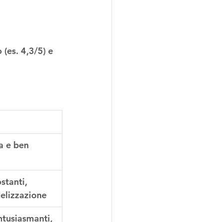
(es. 4,3/5) e 
a e ben 
stanti, 
idelizzazione
tusiasmanti, 