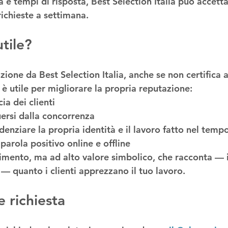
à e tempi di risposta, Best Selection Italia può accetta
richieste a settimana
.
tile?
ione da Best Selection Italia, anche se non certifica a
 è utile per migliorare la propria reputazione:
cia dei clienti
ersi
 dalla concorrenza
denziare la propria identità
 e il lavoro fatto nel temp
aparola
 positivo online e offline
imento, ma ad alto valore simbolico, che racconta —
— quanto i clienti apprezzano il tuo lavoro.
 richiesta