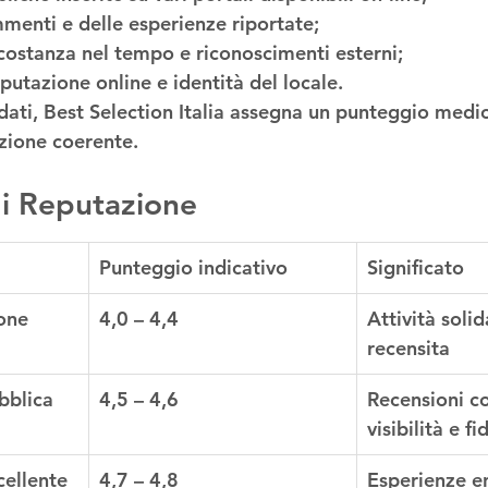
menti e delle esperienze riportate;
 costanza nel tempo e riconoscimenti esterni;
putazione online e identità del locale.
 dati, Best Selection Italia assegna un punteggio medio 
azione coerente.
di Reputazione
Punteggio indicativo
Significato
one 
4,0 – 4,4
Attività solid
recensita
bblica 
4,5 – 4,6
Recensioni co
visibilità e f
cellente
4,7 – 4,8
Esperienze en