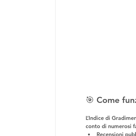
🎯 Come funz
L’Indice di Gradime
conto di numerosi fa
Recensioni pubbl