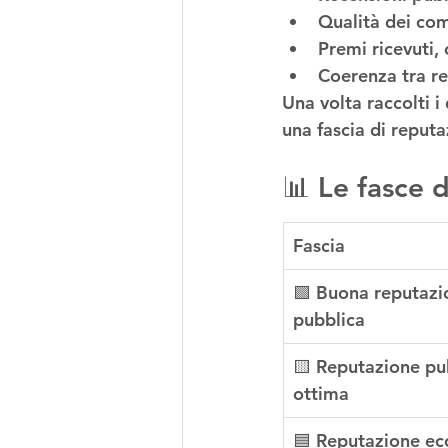
Qualità dei com
Premi ricevuti,
Coerenza tra re
Una volta raccolti i
una fascia di reput
📊 Le fasce 
Fascia
🟩 Buona reputazi
pubblica
🟨 Reputazione pu
ottima
🟦 Reputazione ec