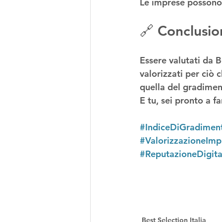
Le imprese possono 
🔗 Conclusio
Essere valutati da Be
valorizzati
 per ciò 
quella del gradiment
E tu, sei pronto a f
#IndiceDiGradimen
#ValorizzazioneImp
#ReputazioneDigita
Best Selection Italia