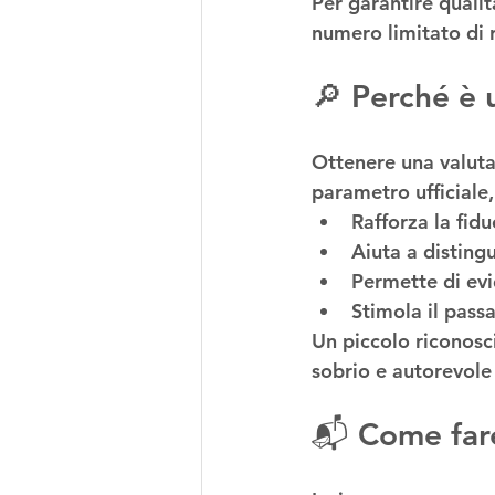
Per garantire qualit
numero limitato di 
🔎 Perché è u
Ottenere una valutaz
parametro ufficiale,
Rafforza la fidu
Aiuta a distingu
Permette di evi
Stimola il pass
Un piccolo riconosc
sobrio e autorevole 
📬 Come fare