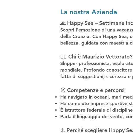
La nostra Azienda
🌊 Happy Sea – Settimane indi
Scopri l’emozione di una vacanza 
della Croazia. Con Happy Sea, og
bellezza, guidata con maestria 
👨‍✈️ Chi è Maurizio Vettorato?
Skipper professionista, esplorato
mondiale. Profondo conoscitore di
fatta di suggestioni, sicurezza e
🧭 Competenze e percorsi
Ha navigato in oceani, mari medi
Ha compiuto imprese sportive str
È istruttore federale di discipli
Parla il linguaggio del vento, c
⚓ Perché scegliere Happy Se