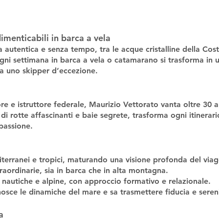
menticabili in barca a vela
autentica e senza tempo, tra le acque cristalline della Cost
ni settimana in barca a vela o catamarano si trasforma in un
da uno skipper d’eccezione.
re e istruttore federale, Maurizio Vettorato vanta oltre 30 a
 rotte affascinanti e baie segrete, trasforma ogni itinerari
 passione.
terranei e tropici, maturando una visione profonda del viag
aordinarie, sia in barca che in alta montagna.
ne nautiche e alpine, con approccio formativo e relazionale.
onosce le dinamiche del mare e sa trasmettere fiducia e seren
a