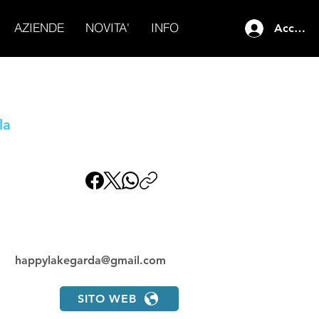
AZIENDE
NOVITA'
INFO
Accedi
la
happylakegarda@gmail.com
SITO WEB